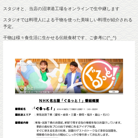
干物調理の秘訣
会社概要
スタジオと、当店の沼津港工場をオンラインで生中継します
スタジオでは料理人による干物を使った美味しい料理が紹介される
干物保存の秘訣
お客様の声
予定。
メディア紹介
干物は様々食生活に生かせる伝統食材です、ご参考に(^_^)
沼津おすすめ飲食店
沼津観光魅力スポット
リンク
団体様用予約フォーム