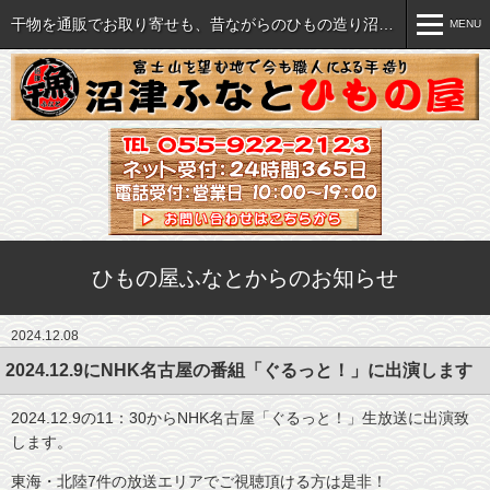
干物を通販でお取り寄せも、昔ながらのひもの造り沼津ふなと
MENU
MENU
おいしい干物各種
ご注文について
セット・詰め合わせ
ご注文方法
海産珍味など各種
特商法に関する表記
ひもの屋ふなとからのお知らせ
すべての商品を見る
送料・手数料一覧
2024.12.08
飲食店様へ(業販）
2024.12.9にNHK名古屋の番組「ぐるっと！」に出演します
2024.12.9の11：30からNHK名古屋「ぐるっと！」生放送に出演致
します。
干物の旨さの秘密
直売店のご案内
東海・北陸7件の放送エリアでご視聴頂ける方は是非！