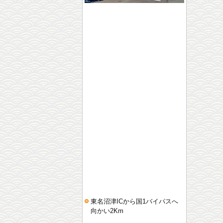
東名沼津ICから国1バイパスへ
向かい2Km