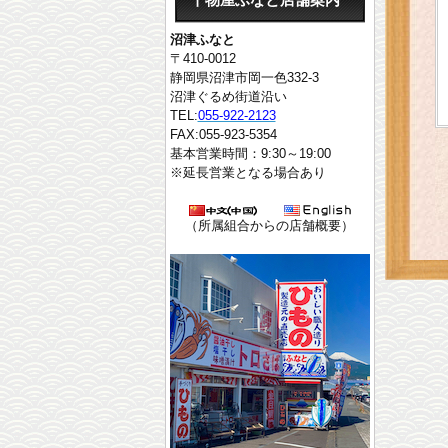
干物屋ふなと店舗案内
沼津ふなと
〒410-0012
静岡県沼津市岡一色332-3
沼津ぐるめ街道沿い
TEL:
055-922-2123
FAX:055-923-5354
基本営業時間：9:30～19:00
※延長営業となる場合あり
（所属組合からの店舗概要）