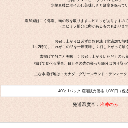
水揚直後にボイルし美味しさと鮮度を保って
（税込）：1,050円
塩加減はごく薄塩、頭の殻を取りますエビミソがありますの
（エビミソ部分に卵があるものもありま
お召し上がりは必ず自然解凍（常温20℃前
1～2時間、これがこの品を一層美味しく召し上がって頂
素揚げで殻ごと美味しくお召し上がりいただくのも
揚げて食べる場合、目とその先の尖った部分は切り取っ
主な水揚げ地は：
カナダ・グリーンランド
・デンマーク
400g 1パック 店頭販売価格 1,080円（税
発送温度帯：
冷凍のみ