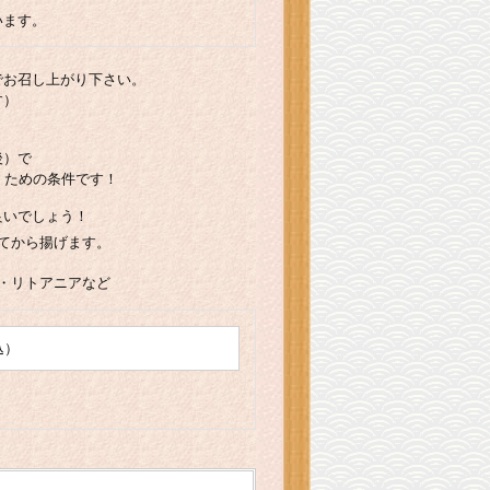
います。
でお召し上がり下さい。
す）
後）で
くための条件です！
良いでしょう！
てから揚げます。
・リトアニアなど
込）