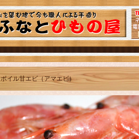
ボイル甘エビ（アマエビ）