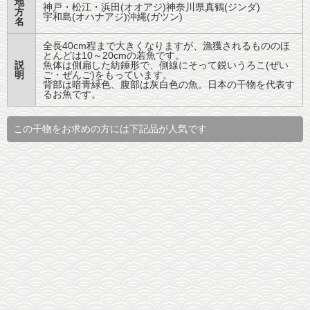
地
神戸・松江・浜田(オオアジ)神奈川県真鶴(ジンダ)
方
宇和島(オハナアジ)沖縄(ガツン)
名
全長40cm程まで大きくなりますが、漁獲されるもののほ
とんどは10～20cmの若魚です。
説
魚体は側扁した紡錘形で、側線にそって鋭いうろこ(ぜい
明
ご・ぜんご)をもっています。
背部は暗青緑色、腹部は灰白色の魚。日本の干物を代表す
るお魚です。
この干物をお求めの方には下記品が人気です