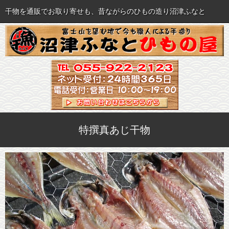
干物を通販でお取り寄せも、昔ながらのひもの造り沼津ふなと
MENU
おいしい干物各種
ご注文について
セット・詰め合わせ
ご注文方法
特撰真あじ干物
海産珍味など各種
特商法に関する表記
すべての商品を見る
送料・手数料一覧
飲食店様へ(業販）