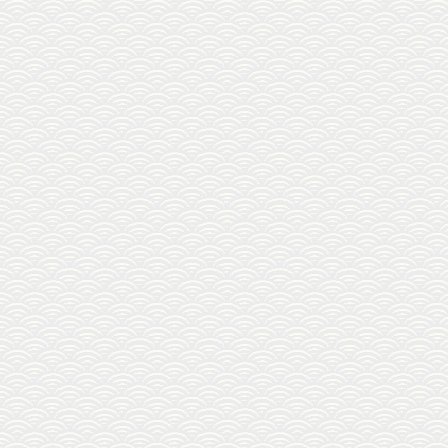
真あじ大
真あじ小