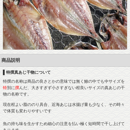
干物の旨さの秘密
直売店のご案内
干物調理の秘訣
会社概要
干物保存の秘訣
お客様の声
メディア紹介
商品説明
特撰真あじ干物について
沼津おすすめ飲食店
特撰の名称は商品の良さとかの意味では無く鯵の中でも中サイズを
特
別に
撰
んだ、大きすぎず小さすぎない程良いサイズの真あじの干
沼津観光魅力スポット
物の名称です。
リンク
現在程よい脂ののり具合、近海あじは水揚げ量も少なく、その時々
で体質も変わりやすいです
団体様用予約フォーム
魚の持ち味を生かすため細心の注意を払い極く短時間で干し上げて
あります。