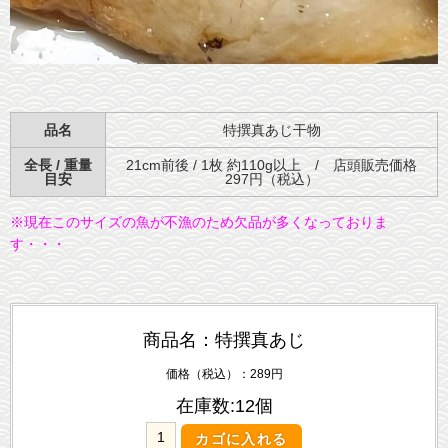
品名
特撰真あじ干物
全長 / 重量
21cm前後 / 1枚 約110g以上 / 店頭販売価格
目安
297円（税込）
※現在このサイズの魚が不漁のため欠品が多くなっておりま
す・・・
商品名：特撰真あじ
価格（税込）：289円
在庫数:12個