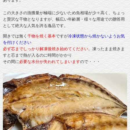
この大きさの漁獲量が極端に少ないため魚相場が少々高く、ちょっ
と贅沢な干物となりますが、幅広い年齢層・様々な用途での贈答用
として絶大な人気を誇る逸品です。
開きでは無く
干物を焼く基本
ですが
冷凍状態から焼かないようお気
を付けください
必ず芯までしっかり解凍後焼き始めてください
。凍ったまま焼きま
すと芯まで熱が入るのに時間がかかり
その間に
必要な水分が失われてしまいます
ので・・・