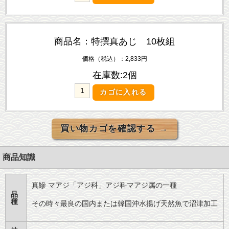
商品名：特撰真あじ 10枚組
価格（税込）：2,833円
在庫数:2個
商品知識
真鰺 マアジ「アジ科」アジ科マアジ属の一種
品
種
その時々最良の国内または韓国沖水揚げ天然魚で沼津加工