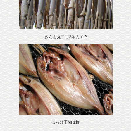
さんま丸干し2本入
×1P
ほっけ干物 1枚