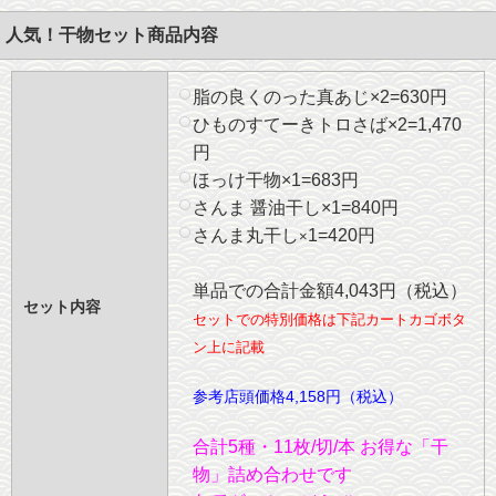
人気！干物セット商品内容
脂の良くのった真あじ×2=630円
ひものすてーきトロさば×2=1,470
円
ほっけ干物×1=683円
さんま 醤油干し×1=840円
さんま丸干し
1=420円
×
単品での合計金額4,043円（税込）
セット内容
セットでの特別価格は下記カートカゴボタ
ン上に記載
参考店頭価格4,158円（税込）
合計5種・11枚/切/本 お得な「干
物」詰め合わせです