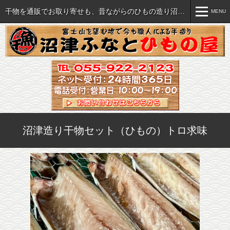
干物を通販でお取り寄せも、昔ながらのひもの造り沼津ふなと
MENU
MENU
おいしい干物各種
ご注文について
セット・詰め合わせ
ご注文方法
海産珍味など各種
特商法に関する表記
沼津造り干物セット（ひもの）トロ求味
すべての商品を見る
送料・手数料一覧
飲食店様へ(業販）
干物の旨さの秘密
直売店のご案内