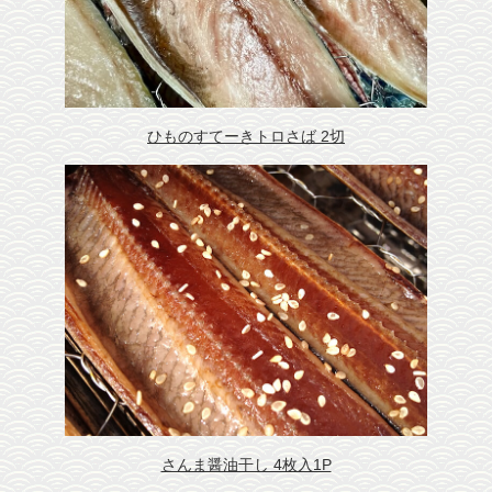
干物調理の秘訣
会社概要
干物保存の秘訣
お客様の声
メディア紹介
ひものすてーきトロさば 2切
沼津おすすめ飲食店
沼津観光魅力スポット
リンク
団体様用予約フォーム
さんま醤油干し 4枚入1P